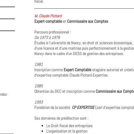
fiscal.
M. Claude Pichard
Expert-comptable
et
Commissaire aux Comptes
Parcours professionnel :
De 1973 à 1978
Études à l'université de Nancy, en droit et sciences économique,
d'une licence et d'une maitrise puis perfectionnement à la gestion
Nancy dans le cadre d'un DESS de gestion des entreprises.
1981
Inscription comme
Expert Comptable
stagiaire autorisé et créati
d'expertise comptable Claude Pichard Expertise.
1985
Obtention du DEC et inscription comme
Commissaire aux Compt
endez-
1993
Fondation de la société
CP EXPERTISE
(sarl d'expertise compta
Ses domaines de prédilection sont :
Le Droit fiscal des entreprises
L'organisation et la gestion