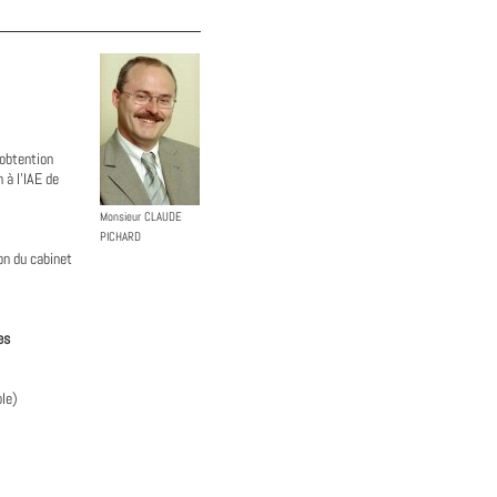
 obtention
 à l'IAE de
Monsieur CLAUDE
PICHARD
on du cabinet
es
ble)